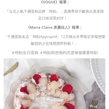
《
VOGUE
》
報導
｜
「
台北人氣千層蛋糕品牌「時飴」，因應季節不斷推出更多限
定口味深受好評！」
《
Marie Claire
美麗佳人
》
報導
｜
「千層蛋糕名店「時飴
Approprié
」
12
月推出冬季限定草莓戀愛
酸甜的少女味開賣即秒殺！」
＃時飴生日蛋糕 ＃時飴與您相約共渡每個重要時刻