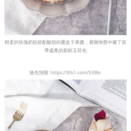
輕柔的玫瑰奶餡搭配酸甜的覆盆子果醬，層層堆疊中藏了當
季盛產的新鮮玉荷包
搶先預購: https://lihi1.com/539br