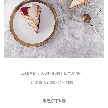
品味季節，必選時飴的生日蛋糕慶生！
用味蕾深刻體驗時令風味。
限定好評迴響