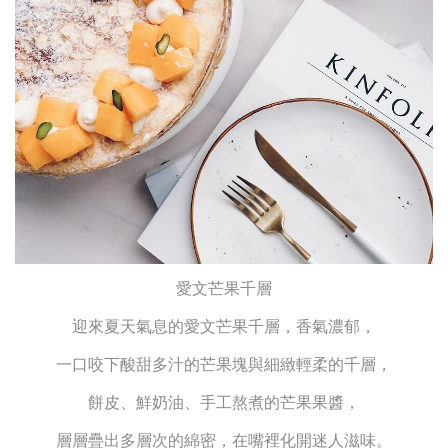
愛文芒果千層
迎來夏天氣息的愛文芒果千層，香氣濃郁，
一口咬下酸甜多汁的芒果塊與細緻輕柔的千層，
餅皮、鮮奶油、手工熬煮的芒果果醬，
層層疊出多層次的綿密，在嘴裡化開迷人滋味。