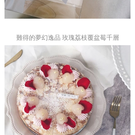
難得的夢幻逸品 玫瑰荔枝覆盆莓千層