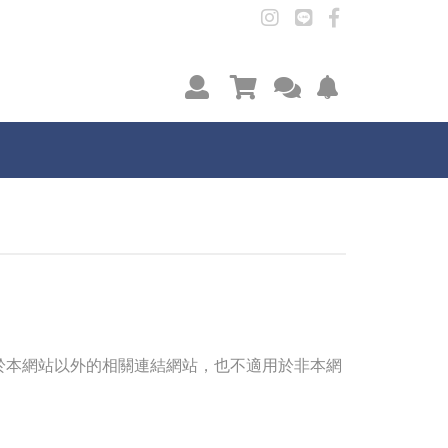
Instagram
LINE@
facebook
會
線
設
員
上
定
中
客
網
心
服
站
資
通
訊
知
於本網站以外的相關連結網站，也不適用於非本網