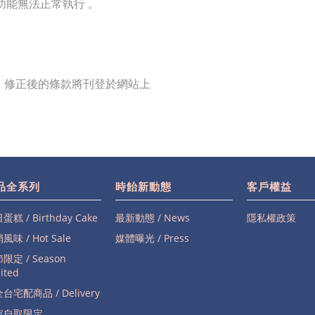
功能無法正常執行 。
，修正後的條款將刊登於網站上
品全系列
時飴新動態
客戶權益
蛋糕 / Birthday Cake
最新動態 / News
隱私權政策
風味 / Hot Sale
媒體曝光 / Press
限定 / Season
ited
台宅配商品 / Delivery
市自取限定