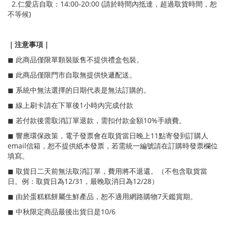
2.仁愛店自取：14:00-20:00 (請於時間內抵達，超過取貨時間，恕
不等候)
｜注意事項｜
◼ 此商品僅限單顆裝販售不提供禮盒包裝。
◼ 此商品僅限門市自取無提供快遞配送。
◼ 系統中無法選擇的日期代表是無法訂購的。
◼ 線上刷卡請在下單後1小時內完成付款
◼ 若付款後需取消訂單退款，需扣付款金額10%手續費。
◼ 響應環保政策，電子發票會在取貨當日晚上11點寄發到訂購人
email信箱，恕不提供紙本發票，若需統一編號請在訂購時發票欄位
填寫。
◼ 取貨日二天前無法取消訂單，費用將不退還。（不包含取貨當
日。例：取貨日為12/31，最晚取消日為12/28）
◼ 由於蛋糕糕餅屬生鮮產品，恕不適用網路購物7天鑑賞期。
◼ 中秋限定商品最後出貨日是10/6