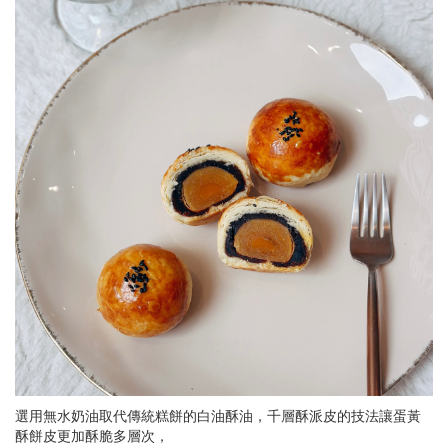
選用無水奶油取代傳統糕餅的白油酥油，千層酥派皮的技法讓蛋黃
酥餅皮更加酥脆多層次，