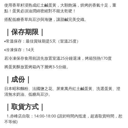
使用香草籽浸熟成紅土鹹蛋黃，大顆飽滿，烘烤的香氣十足，重
點！蛋黃必須油潤綿密絕對不能太乾硬！
搭配低糖香草烏豆沙與海鹽，讓甜鹹完美交織。
｜保存期限｜
▪️常溫保存：最佳賞味期是5天（室溫25度）
▪️冷凍保存：14天
若冷凍保存食用前請先放置室溫25分鐘退凍，烤箱預熱170度
將蛋黃酥放置烤箱內下層烤3-5分鐘。
｜成份｜
日本昭和麵粉、法國鹽之花、屏東萬丹紅土鹹蛋黃、洗選蛋黃、澄
清無水奶油、低糖烏豆沙。
｜取貨方式｜
1.赤峰店自取：14:00-18:00 (請於時間內抵達，超過取貨時間，恕
不等候)