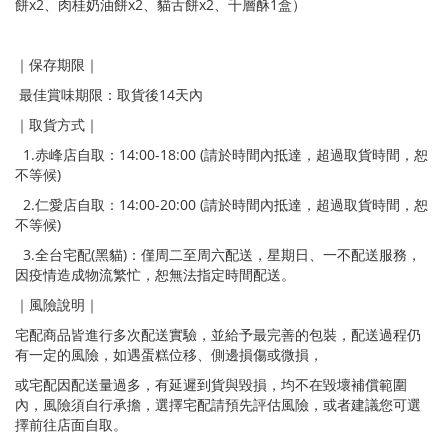
餅x2、肉桂奶油餅x2、貓舌餅x2、千層酥1盒）
｜保存期限｜
最佳賞味期限：取貨後14天內
｜取貨方式｜
1.赤峰店自取：14:00-18:00 (請於時間內抵達，超過取貨時間，恕
不等候)
2.仁愛店自取：14:00-20:00 (請於時間內抵達，超過取貨時間，恕
不等候)
3.全台宅配(黑貓)：僅周二至周六配送，星期日、一不配送服務，
因疫情造成物流繁忙，恕無法指定時間配送。
｜風險說明｜
宅配商品皆進行多次配送實驗，並給予最完善的包裝，配送過程仍
有一定的風險，如遇蛋糕位移、側邊損傷或微損，
或宅配因配送量過多，有延遲到貨與毀損，均不在毀壞補償範圍
內，風險須自行承擔，選擇宅配請預先評估風險，或者建議您可選
擇前往店面自取。