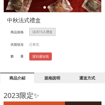
中秋法式禮盒
法式15入禮盒
商品規格
供貨狀況
已售完
數 量
貨到通知我
商品介紹
規格說明
運送方式
2023限定✨