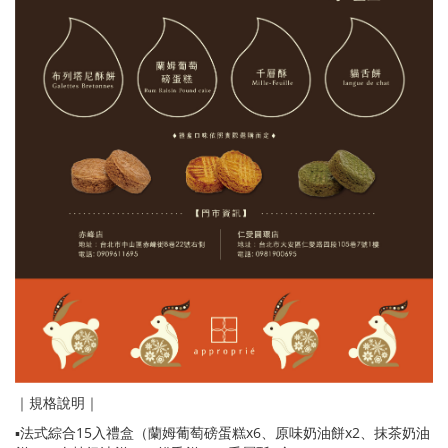
｜規格說明｜
▪️法式綜合15入禮盒（蘭姆葡萄磅蛋糕x6、原味奶油餅x2、抹茶奶油