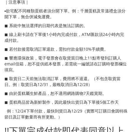
｜注意事項｜
▪️欲宅配不同種類蛋糕者須分開下單。例：千層蛋糕及常溫禮盒須分
開下單，無合併減免運費。
◼ 系統中無法選擇的日期代表是無法訂購的。
◼ 線上刷卡請在下單後1小時內完成付款，ATM匯款須24小時內完
成付款。
◼ 若付款後需取消訂單退款，需扣付款金額10%手續費。
◼ 響應環保政策，電子發票會在取貨當日晚上11點寄發到訂購人
email信箱，恕不提供紙本發票，若需統一編號請在訂購時發票欄位
填寫。
◼ 取貨日二天前無法取消訂單，費用將不退還。（不包含取貨當
日。例：取貨日為12/31，最晚取消日為12/28）
◼ 由於蛋糕屬生鮮產品，恕不適用網路購物7天鑑賞期。
◼ 蛋糕商品皆為新鮮製作，因此最快出貨日為下單後5個工作天
例：12/24下單付款，最快到貨日為12/29（實際可訂購日會因特殊
節日及訂單數量而有所更動。）
!!下單完成付款即代表同意以上