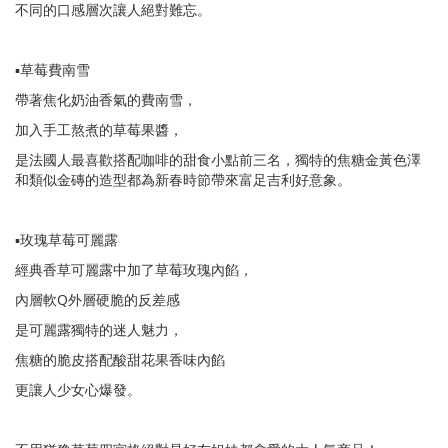
不同的口感層次讓人絕對難忘。
▪️草莓費南雪
帶著焦化奶油香氣的費南雪，
加入手工熬煮的草莓果醬，
是法國人最喜歡搭配咖啡的甜食小點前三名，獨特的焦糖金黃色澤
和類似金磚的造型都為新春時節帶來富足吉利好意象。
▪️玫瑰草莓可麗露
經典香草可麗露中加了草莓玫瑰內餡，
內層軟Q外層硬脆的反差感
是可麗露獨特的迷人魅力，
焦糖的脆皮搭配酸甜花果香味內餡
更讓人少女心爆發。