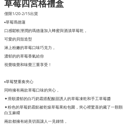
草莓四宮格禮盒
僅限1/20-2/15出貨
▪️草莓瑪德蓮
口感鬆軟溼潤的瑪德蓮加入蜂蜜與酒漬草莓乾，
可愛的貝殼造型
淋上粉嫩的草莓口味巧克力，
濃郁的的草莓香氣給你
視覺嗅覺和味覺三重享受！
▪️草莓雙重奏夾心
同時擁有兩款草莓口味的夾心，
✦滑順濃郁的白巧奶霜搭配酸甜誘人的草莓凍乾和手工草莓醬
✦粉色的草莓奶霜餡被乾燥草莓果粒包圍，夾心裡驚喜的藏了一顆顆
白玉麻糬
兩款都擁有絕美切面讓人一見鍾情，