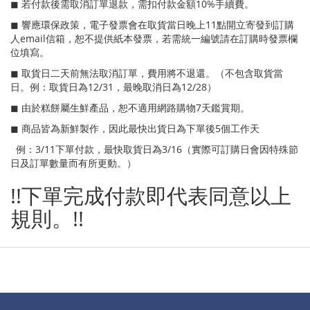
◼ 若付款後需取消訂單退款，需扣付款金額10%手續費。
◼ 響應環保政策，電子發票會在取貨當日晚上11點開立寄發到訂購
人email信箱，恕不提供紙本發票，若需統一編號請在訂購時發票欄
位填寫。
◼ 取貨日二天前無法取消訂單，費用將不退還。（不包含取貨當
日。例：取貨日為12/31，最晚取消日為12/28）
◼ 由於糕餅屬生鮮產品，恕不適用網路購物7天鑑賞期。
◼ 商品皆為新鮮製作，因此最快出貨日為下單後5個工作天
例：3/11下單付款，最快取貨日為3/16（實際可訂購日會因特殊節
日及訂單數量而有所更動。）
!!下單完成付款即代表同意以上
規則。!!