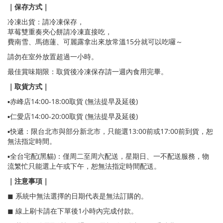
｜保存方式｜
冷凍出貨：請冷凍保存，
草莓雙重奏夾心餅請冷凍直接吃，
費南雪、馬德蓮、可麗露拿出來放常溫15分就可以吃囉～
請勿在室外放置超過一小時。
最佳賞味期限：取貨後冷凍保存請一週內食用完畢。
｜取貨方式｜
▪️赤峰店14:00-18:00取貨 (無法提早及延後)
▪️仁愛店14:00-20:00取貨 (無法提早及延後)
▪️快遞：限台北市與部分新北市，只能選13:00前或17:00前到貨，恕
無法指定時間。
▪️全台宅配(黑貓)：僅周二至周六配送，星期日、一不配送服務，物
流繁忙只能選上午或下午，恕無法指定時間配送。
｜注意事項｜
◼ 系統中無法選擇的日期代表是無法訂購的。
◼ 線上刷卡請在下單後1小時內完成付款。