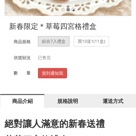
新春限定＊草莓四宮格禮盒
綜合7入禮盒
買10送1(11盒)
商品規格
供貨狀況
已售完
數 量
貨到通知我
商品介紹
規格說明
運送方式
絕對讓人滿意的新春送禮